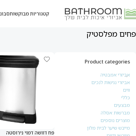
קטגוריות מבוקשות
סבוני
פחים מפלסטיק
Product categories
אביזרי אמבטיה
אביזרי נגישות לנכים
ווים
כללי
מבצעים
מברשות אסלה
מוצרים נוספים
מייבש שיער לבית מלון
פח דוושה דמוי נירוסטה
מייבשי ידיים