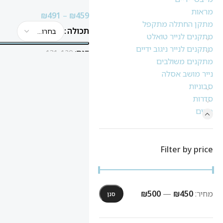
מראות
₪
491
–
₪
459
מתקן החתלה מתקפל
תכולה
מתקנים לנייר טואלט
מתקנים לנייר ניגוב ידיים
דגם:
131-120
מתקנים משולבים
אפשרויות
נייר מושב אסלה
סבוניות
סדרות
פחים
Filter by price
מחיר:
₪450
—
₪500
סנן