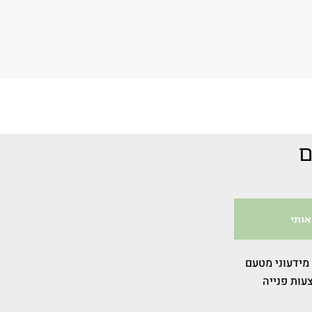
ם
אותי
 מידעוני מטעם
עות פנייה