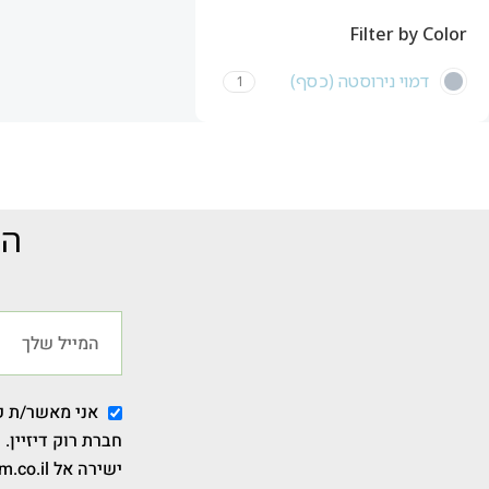
Filter by Color
דמוי נירוסטה (כסף)
1
הצ
אני מאשר/ת קב
חברת רוק דיזיין.
ישירה אל info@bathroom.co.il