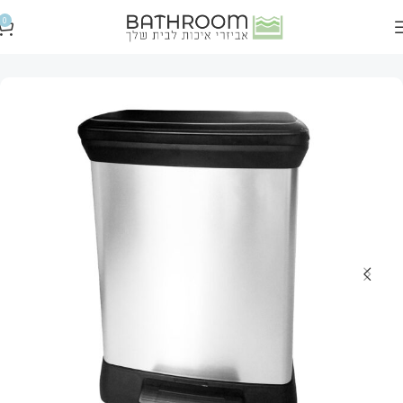
שִׂים
0
לֵב:
עמוד הבית
פחים
פחי אשפה לבית
בְּאֲתָר
זֶה
מֻפְעֶלֶת
מַעֲרֶכֶת
נָגִישׁ
בִּקְלִיק
הַמְּסַיַּעַת
לִנְגִישׁוּת
הָאֲתָר.