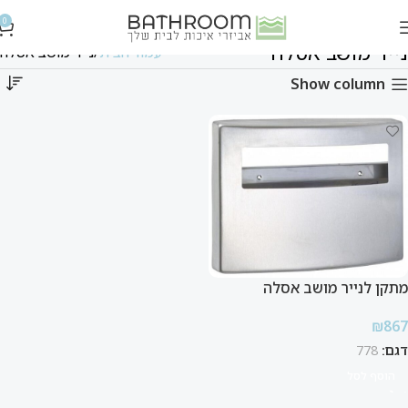
שִׂים
0
לֵב:
נייר מושב אסלה
עמוד הבית
נייר מושב אסלה
בְּאֲתָר
זֶה
Show column
מֻפְעֶלֶת
מַעֲרֶכֶת
נָגִישׁ
בִּקְלִיק
הַמְּסַיַּעַת
לִנְגִישׁוּת
הָאֲתָר.
מתקן לנייר מושב אסלה
₪
867
דגם:
778
הוסף לסל